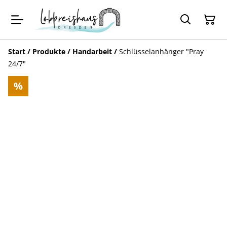
Start
/
Produkte
/
Handarbeit
/
Schlüsselanhänger "Pray
24/7"
%